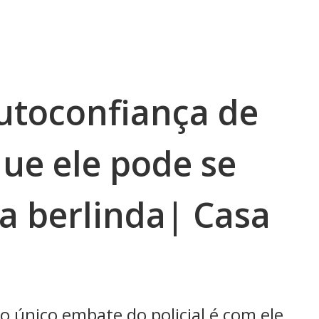
autoconfiança de
que ele pode se
a berlinda| Casa
o único embate do policial é com ele