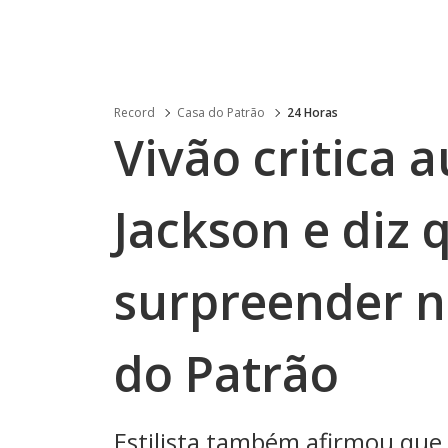
Record
Casa do Patrão
24 Horas
Vivão critica 
Jackson e diz 
surpreender n
do Patrão
Estilista também afirmou que 