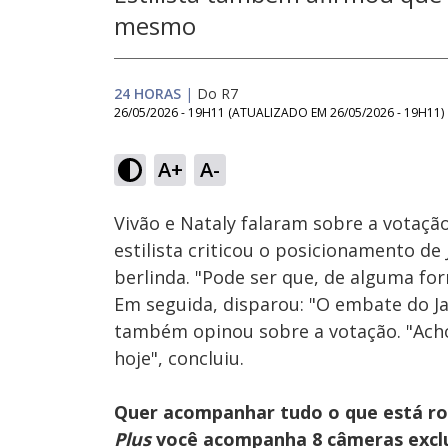
mesmo
24 HORAS
|
Do R7
26/05/2026 - 19H11
(ATUALIZADO EM
26/05/2026 - 19H11
)
Loaded
:
13.69%
A+
A-
Ativar
Som
Vivão e Nataly falaram sobre a votação
estilista criticou o posicionamento de
berlinda. "Pode ser que, de alguma for
Em seguida, disparou: "O embate do J
também opinou sobre a votação. "Acho
hoje", concluiu.
Quer acompanhar tudo o que está r
Plus
você acompanha 8 câmeras exclus