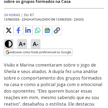
sobre os grupos formados na Casa
24 HORAS
|
Do R7
12/06/2026 - 22H24
(ATUALIZADO EM
12/06/2026 - 22H23
)
A+
A-
Loaded
:
9.65%
Adicione como fonte preferencial no Google
Ativar
Som
Opens in new window
Vivão e Marina comentaram sobre o jogo de
Sheila e seus aliados. A dupla fez uma análise
sobre o comportamento dos grupos formados
na casa e como a policial joga com o emocional
dos oponentes. “Eles querem buscar essas
reações em mim, mesmo sabendo que eu sou
reativo”, desabafou o estilista. Ele destacou