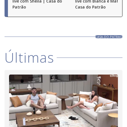
live com Sheila | Casa do
live com Bianca e Matheu
Patrão
Casa do Patrão
CASA-DO-PATRAO
Últimas