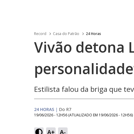
Record
Casa do Patrão
24 Horas
Vivão detona L
personalidade’
Estilista falou da briga que t
24 HORAS
|
Do R7
19/06/2026 - 12H56
(ATUALIZADO EM
19/06/2026 - 12H56
)
Loaded
:
38.16%
A+
A-