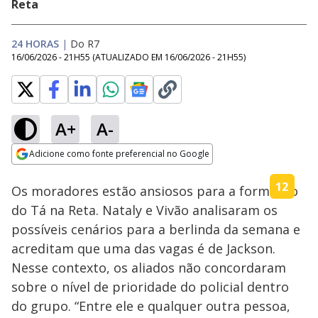
Reta
24 HORAS
|
Do R7
16/06/2026 - 21H55
(ATUALIZADO EM
16/06/2026 - 21H55
)
A+
A-
Loaded
:
10.86%
Adicione como fonte preferencial no Google
Ativar
Som
Opens in new window
Os moradores estão ansiosos para a formação
do Tá na Reta. Nataly e Vivão analisaram os
possíveis cenários para a berlinda da semana e
acreditam que uma das vagas é de Jackson.
Nesse contexto, os aliados não concordaram
sobre o nível de prioridade do policial dentro
do grupo. “Entre ele e qualquer outra pessoa,