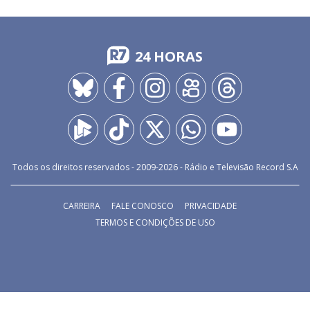
24 HORAS
Todos os direitos reservados - 2009-
2026
- Rádio e Televisão Record S.A
Utilizamos cookies e tecnologia para
CARREIRA
FALE CONOSCO
PRIVACIDADE
aprimorar sua experiência de navegação de
TERMOS E CONDIÇÕES DE USO
acordo com o
Aviso de Privacidade
.
FECHAR