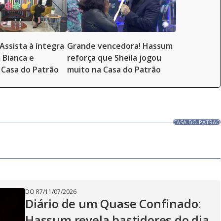
Assista à íntegra
Grande vencedora! Hassum
 Bianca e
reforça que Sheila jogou
Casa do Patrão
muito na Casa do Patrão
CASA-DO-PATRAO
DO R7
/
11/07/2026
Diário de um Quase Confinado:
Hassum revela bastidores do dia