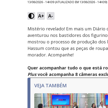
13/06/2026 - 14H39
(ATUALIZADO EM
13/06/2026 - 14H39
)
Loaded
:
39.96%
A+
A-
Ativar
Som
Mistério revelado! Em mais um Diário
aventurou nos bastidores dos figurino
mostrou o processo de produção dos lo
Hassum contou que as peças de roupa 
morador. Acompanhe!
Quer acompanhar tudo o que está r
Plus
você acompanha 8 câmeras exclus
VEJA TAMBÉM