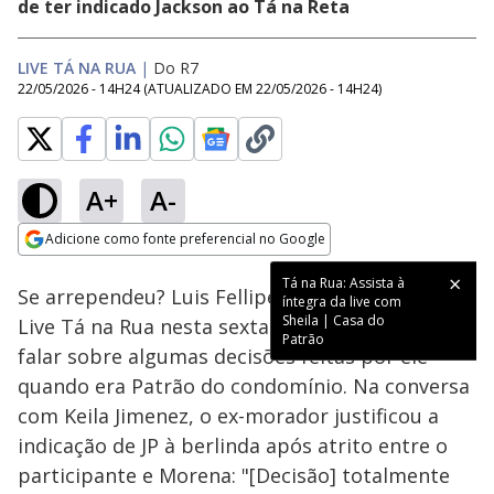
de ter indicado Jackson ao Tá na Reta
LIVE TÁ NA RUA
|
Do R7
22/05/2026 - 14H24
(ATUALIZADO EM
22/05/2026 - 14H24
)
A+
A-
Loaded
:
42.54%
Adicione como fonte preferencial no Google
Ativar
Som
Opens in new window
Tá na Rua: Assista à
Se arrependeu? Luis Fellipe é o convidado da
íntegra da live com
Sheila | Casa do
Live Tá na Rua nesta sexta-feira (22), e decidiu
Patrão
falar sobre algumas decisões feitas por ele
quando era Patrão do condomínio. Na conversa
com Keila Jimenez, o ex-morador justificou a
indicação de JP à berlinda após atrito entre o
participante e Morena: "[Decisão] totalmente