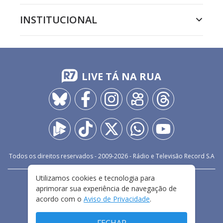
INSTITUCIONAL
LIVE TÁ NA RUA
Todos os direitos reservados - 2009-
2026
- Rádio e Televisão Record S.A
Utilizamos cookies e tecnologia para
CARREIRA
FALE CONOSCO
PRIVACIDADE
aprimorar sua experiência de navegação de
TERMOS E CONDIÇÕES DE USO
acordo com o
Aviso de Privacidade
.