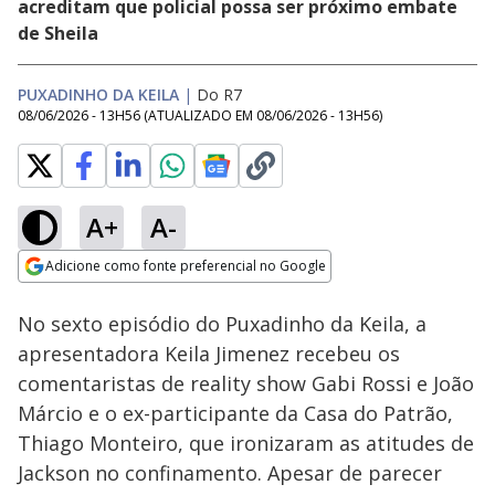
acreditam que policial possa ser próximo embate
de Sheila
PUXADINHO DA KEILA
|
Do R7
08/06/2026 - 13H56
(ATUALIZADO EM
08/06/2026 - 13H56
)
A+
A-
Loaded
:
20.82%
Adicione como fonte preferencial no Google
Ativar
Som
Opens in new window
No sexto episódio do Puxadinho da Keila, a
apresentadora Keila Jimenez recebeu os
comentaristas de reality show Gabi Rossi e João
Márcio e o ex-participante da Casa do Patrão,
Thiago Monteiro, que ironizaram as atitudes de
Jackson no confinamento. Apesar de parecer