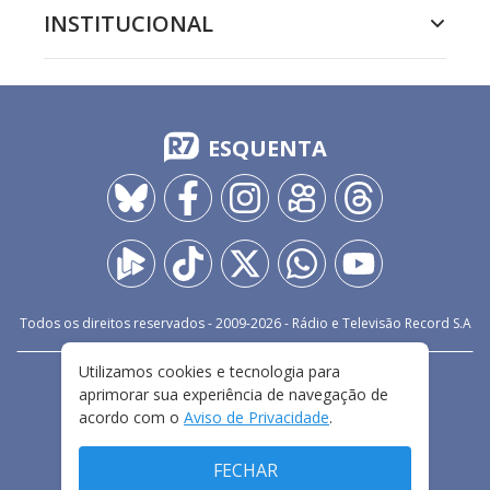
INSTITUCIONAL
ESQUENTA
Todos os direitos reservados - 2009-
2026
- Rádio e Televisão Record S.A
Utilizamos cookies e tecnologia para
CARREIRA
FALE CONOSCO
PRIVACIDADE
aprimorar sua experiência de navegação de
TERMOS E CONDIÇÕES DE USO
acordo com o
Aviso de Privacidade
.
FECHAR