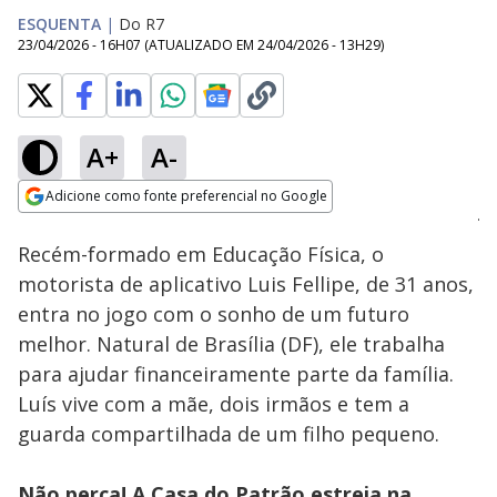
ESQUENTA
|
Do R7
23/04/2026 - 16H07
(ATUALIZADO EM
24/04/2026 - 13H29
)
A+
A-
Loaded
:
100.00%
Adicione como fonte preferencial no Google
Ativar
Som
Opens in new window
Recém-formado em Educação Física, o
motorista de aplicativo Luis Fellipe, de 31 anos,
entra no jogo com o sonho de um futuro
melhor. Natural de Brasília (DF), ele trabalha
para ajudar financeiramente parte da família.
Luís vive com a mãe, dois irmãos e tem a
guarda compartilhada de um filho pequeno.
Não perca! A
Casa do Patrão
estreia na