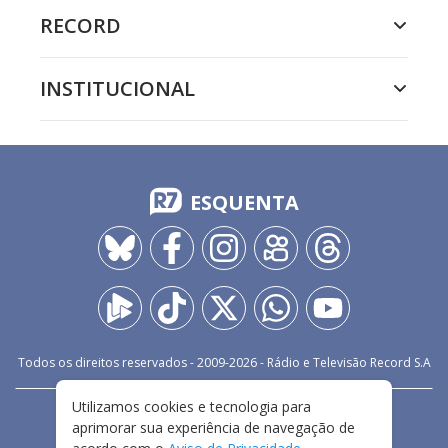
RECORD
INSTITUCIONAL
ESQUENTA
Todos os direitos reservados - 2009-
2026
- Rádio e Televisão Record S.A
Utilizamos cookies e tecnologia para
CARREIRA
FALE CONOSCO
PRIVACIDADE
aprimorar sua experiência de navegação de
TERMOS E CONDIÇÕES DE USO