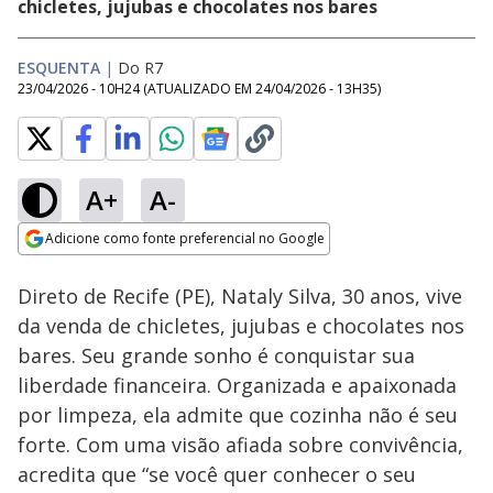
chicletes, jujubas e chocolates nos bares
ESQUENTA
|
Do R7
23/04/2026 - 10H24
(ATUALIZADO EM
24/04/2026 - 13H35
)
A+
A-
Loaded
:
100.00%
Adicione como fonte preferencial no Google
Subtitles
Ativar
Som
Opens in new window
Direto de Recife (PE), Nataly Silva, 30 anos, vive
da venda de chicletes, jujubas e chocolates nos
bares. Seu grande sonho é conquistar sua
liberdade financeira. Organizada e apaixonada
por limpeza, ela admite que cozinha não é seu
forte. Com uma visão afiada sobre convivência,
acredita que “se você quer conhecer o seu