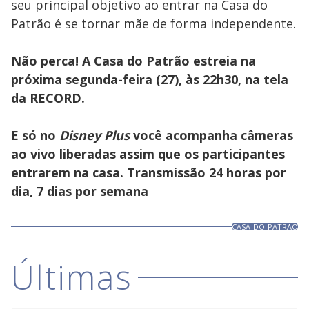
seu principal objetivo ao entrar na Casa do
key
or
Patrão é se tornar mãe de forma independente.
activating
the
close
button.
Não perca! A
Casa do Patrão
estreia na
próxima segunda-feira (27), às 22h30, na tela
da RECORD.
E só no
Disney Plus
você acompanha câmeras
ao vivo liberadas assim que os participantes
entrarem na casa. Transmissão 24 horas por
dia, 7 dias por semana
CASA-DO-PATRAO
Últimas