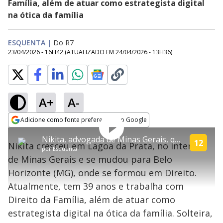
Família, além de atuar como estrategista digital
na ótica da família
ESQUENTA
|
Do R7
23/04/2026 - 16H42
(ATUALIZADO EM
24/04/2026 - 13H36
)
A+
A-
Adicione como fonte preferencial no Google
Play
This
Opens in new window
Nikita, advogada de Minas Gerais, quer o prêmio da Casa do Patrão para se tornar mãe independente
is
12
Nikita cresceu em Lagoa da Prata, no interior
a
Rever
por
Esquenta
modal
Video
de Minas Gerais e se mudou para Belo
window.
This
Horizonte (MG), onde se formou em Direito.
modal
can
Atualmente, tem 39 anos e trabalha com
be
closed
Direito da Família, além de atuar como
by
pressing
estrategista digital na ótica da família. Solteira,
the
Escape