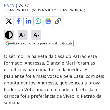
NA TV
|
Do R7
10/06/2026 - 00H39
(ATUALIZADO EM
10/06/2026 - 01H22
)
A+
A-
Loaded
:
28.72%
Adicione como fonte preferencial no Google
Ativar
Som
Opens in new window
O sétimo Tá na Reta da Casa do Patrão está
formado. Andressa, Bianca e Mari foram as
escolhidas para uma berlinda inédita. A
piauiense foi a mais votada pela Casa, com seis
apontamentos. Andressa, que venceu a prova
Poder do Voto, indicou a modelo direto. Já a
carioca foi a preferência de Vivão, o Patrão da
semana.