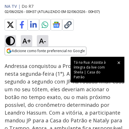
NA TV
|
Do R7
02/06/2026 - 00H37
(ATUALIZADO EM
02/06/2026 - 00H37
)
A+
A-
Loaded
:
35.67%
Adicione como fonte preferencial no Google
Ativar
Som
Opens in new window
Tá na Rua: Assista à
Andressa conquistou a Prova Tô Fora disputada
íntegra da live com
Sheila | Casa do
nesta segunda-feira (1°). A piauiense disputou
Patrão
segundo a segundo com JP na rodada final. Cada
um no seu tótem, eles deveriam acionar o
botão no tempo exato, ou o mais próximo
possível, do cronômetro determinado por
Leandro Hassum. Com a vitória, a participante
mandou JP para a Casa do Patrão e Nataly para
o Trampo. Agora, a ambulante fica responsável