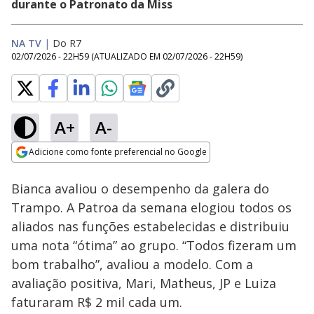
durante o Patronato da Miss
NA TV
|
Do R7
02/07/2026 - 22H59
(ATUALIZADO EM
02/07/2026 - 22H59
)
A+
A-
Loaded
:
43.53%
Adicione como fonte preferencial no Google
Ativar
Som
Opens in new window
Bianca avaliou o desempenho da galera do
Trampo. A Patroa da semana elogiou todos os
aliados nas funções estabelecidas e distribuiu
uma nota “ótima” ao grupo. “Todos fizeram um
bom trabalho”, avaliou a modelo. Com a
avaliação positiva, Mari, Matheus, JP e Luiza
faturaram R$ 2 mil cada um.