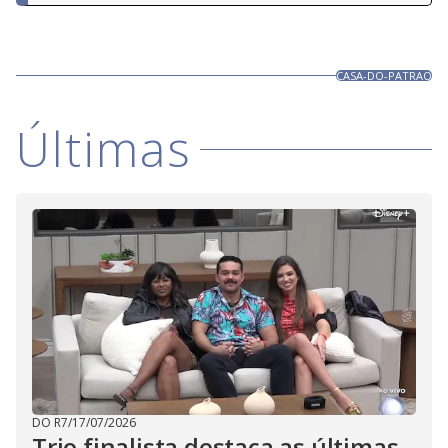
CASA-DO-PATRAO
Últimas
DO R7
/
17/07/2026
Trio finalista destaca as últimas