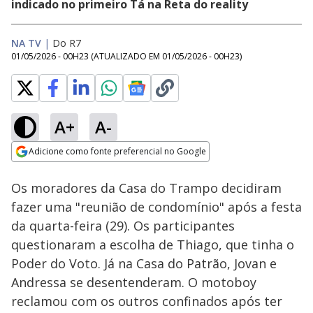
indicado no primeiro Tá na Reta do reality
NA TV
|
Do R7
01/05/2026 - 00H23
(ATUALIZADO EM
01/05/2026 - 00H23
)
A+
A-
Loaded
:
14.87%
Adicione como fonte preferencial no Google
Ativar
Som
Opens in new window
Os moradores da Casa do Trampo decidiram
fazer uma "reunião de condomínio" após a festa
da quarta-feira (29). Os participantes
questionaram a escolha de Thiago, que tinha o
Poder do Voto. Já na Casa do Patrão, Jovan e
Andressa se desentenderam. O motoboy
reclamou com os outros confinados após ter