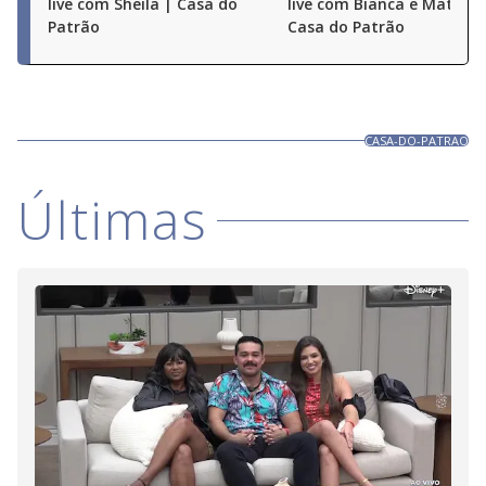
live com Sheila | Casa do
live com Bianca e Matheu
Patrão
Casa do Patrão
CASA-DO-PATRAO
Últimas