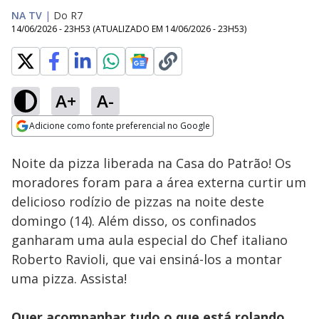
NA TV
|
Do R7
14/06/2026 - 23H53
(ATUALIZADO EM
14/06/2026 - 23H53
)
A+
A-
Loaded
:
11.69%
Adicione como fonte preferencial no Google
Ativar
Som
Opens in new window
Tá na Rua: Assista à
Noite da pizza liberada na Casa do Patrão! Os
íntegra da live com
Sheila | Casa do
moradores foram para a área externa curtir um
Patrão
delicioso rodízio de pizzas na noite deste
domingo (14). Além disso, os confinados
ganharam uma aula especial do Chef italiano
Roberto Ravioli, que vai ensiná-los a montar
uma pizza. Assista!
Quer acompanhar tudo o que está rolando