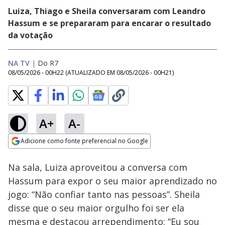
Luiza, Thiago e Sheila conversaram com Leandro
Hassum e se prepararam para encarar o resultado
da votação
NA TV
|
Do R7
08/05/2026 - 00H22
(ATUALIZADO EM
08/05/2026 - 00H21
)
A+
A-
Loaded
:
37.88%
Adicione como fonte preferencial no Google
Ativar
Som
Opens in new window
Tá na Rua: Assista à
Na sala, Luiza aproveitou a conversa com
íntegra da live com
Sheila | Casa do
Hassum para expor o seu maior aprendizado no
Patrão
jogo: “Não confiar tanto nas pessoas”. Sheila
disse que o seu maior orgulho foi ser ela
mesma e destacou arrependimento: “Eu sou