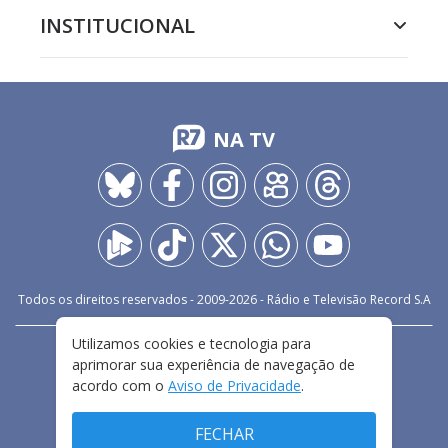
INSTITUCIONAL
NA TV
Todos os direitos reservados - 2009-
2026
- Rádio e Televisão Record S.A
Utilizamos cookies e tecnologia para
CARREIRA
FALE CONOSCO
PRIVACIDADE
aprimorar sua experiência de navegação de
TERMOS E CONDIÇÕES DE USO
acordo com o
Aviso de Privacidade
.
FECHAR