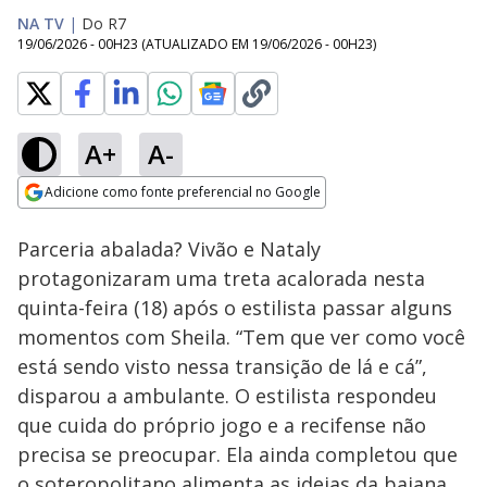
NA TV
|
Do R7
19/06/2026 - 00H23
(ATUALIZADO EM
19/06/2026 - 00H23
)
A+
A-
Loaded
:
30.64%
Adicione como fonte preferencial no Google
Ativar
Som
Opens in new window
Parceria abalada? Vivão e Nataly
protagonizaram uma treta acalorada nesta
quinta-feira (18) após o estilista passar alguns
momentos com Sheila. “Tem que ver como você
está sendo visto nessa transição de lá e cá”,
disparou a ambulante. O estilista respondeu
que cuida do próprio jogo e a recifense não
precisa se preocupar. Ela ainda completou que
o soteropolitano alimenta as ideias da baiana