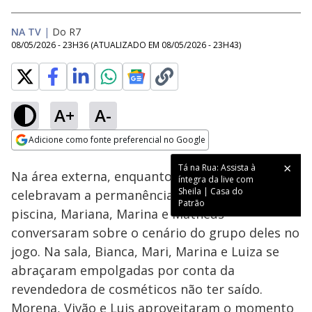
NA TV
|
Do R7
08/05/2026 - 23H36
(ATUALIZADO EM
08/05/2026 - 23H43
)
A+
A-
Loaded
:
16.90%
Adicione como fonte preferencial no Google
Ativar
Som
Opens in new window
Tá na Rua: Assista à
Na área externa, enquanto Luiza e Sheila
íntegra da live com
Sheila | Casa do
celebravam a permanência no reality na
Patrão
piscina, Mariana, Marina e Matheus
conversaram sobre o cenário do grupo deles no
jogo. Na sala, Bianca, Mari, Marina e Luiza se
abraçaram empolgadas por conta da
revendedora de cosméticos não ter saído.
Morena, Vivão e Luis aproveitaram o momento