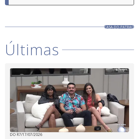
CASA-DO-PATRAO
Últimas
DO R7
/
17/07/2026