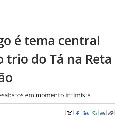
go é tema central
 trio do Tá na Reta
rão
 desabafos em momento intimista