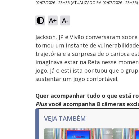
02/07/2026 - 23H35
(ATUALIZADO EM
02/07/2026 - 23H35
)
Loaded
:
28.07%
A+
A-
Ativar
Som
Jackson, JP e Vivão conversaram sobre
tornou um instante de vulnerabilidade.
trajetória e a surpresa de o carioca e
imaginava estar na Reta nesse momento
jogo. Já o estilista pontuou que o grup
sustentar um jogo confortável.
Quer acompanhar tudo o que está r
Plus
você acompanha 8 câmeras exclus
VEJA TAMBÉM