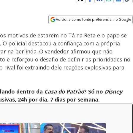
Adicione como fonte preferencial no Google
Velocidade
Opens in new window
Tá na Rua: Assista à íntegra da
 os motivos de estarem no Tá na Reta e o papo se
live com Sheila | Casa do
Patrão
 O policial destacou a confiança com a própria
star na berlinda. O vendedor afirmou que não
 e reforçou o desafio de definir as prioridades no
o rival foi extraindo dele reações explosivas para
olando dentro da
Casa do Patrão
? Só no
Disney
ivas, 24h por dia, 7 dias por semana.