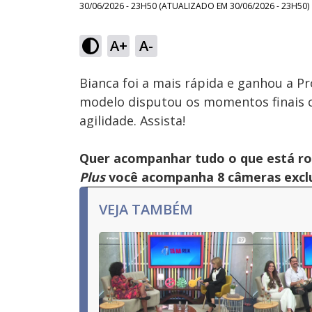
30/06/2026 - 23H50
(ATUALIZADO EM
30/06/2026 - 23H50
)
Loaded
:
13.00%
A+
A-
Ativar
Som
Bianca foi a mais rápida e ganhou a Pr
modelo disputou os momentos finais c
agilidade. Assista!
Quer acompanhar tudo o que está r
Plus
você acompanha 8 câmeras exclus
VEJA TAMBÉM