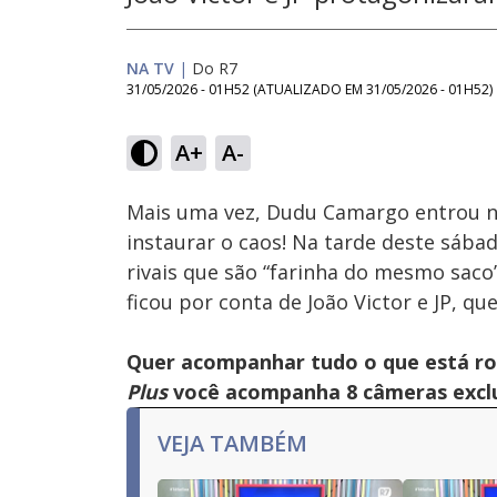
NA TV
|
Do R7
31/05/2026 - 01H52
(ATUALIZADO EM
31/05/2026 - 01H52
)
Loaded
:
14.73%
A+
A-
Ativar
Som
Mais uma vez, Dudu Camargo entrou n
instaurar o caos! Na tarde deste sába
rivais que são “farinha do mesmo saco” 
ficou por conta de João Victor e JP, q
Quer acompanhar tudo o que está r
Plus
você acompanha 8 câmeras exclus
VEJA TAMBÉM