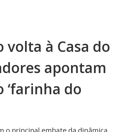
volta à Casa do
radores apontam
 ‘farinha do
am o principal embate da dinâmica