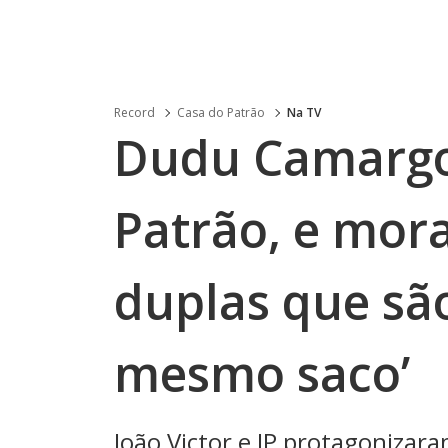
Record
Casa do Patrão
Na TV
Dudu Camargo 
Patrão, e mo
duplas que são
mesmo saco’
João Victor e JP protagonizar