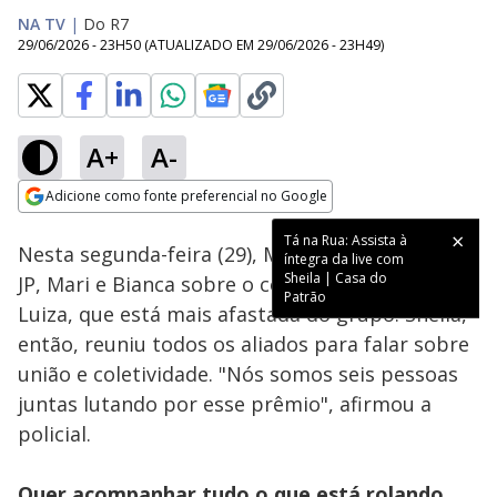
NA TV
|
Do R7
29/06/2026 - 23H50
(ATUALIZADO EM
29/06/2026 - 23H49
)
A+
A-
Loaded
:
30.77%
Adicione como fonte preferencial no Google
Ativar
Som
Opens in new window
Tá na Rua: Assista à
Nesta segunda-feira (29), Matheus foi falar para
íntegra da live com
Sheila | Casa do
JP, Mari e Bianca sobre o comportamento de
Patrão
Luiza, que está mais afastada do grupo. Sheila,
então, reuniu todos os aliados para falar sobre
união e coletividade. "Nós somos seis pessoas
juntas lutando por esse prêmio", afirmou a
policial.
Quer acompanhar tudo o que está rolando