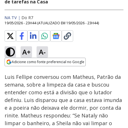
de tarefas na Casa
NA TV
|
Do R7
19/05/2026 - 23H44
(ATUALIZADO EM
19/05/2026 - 23H44
)
A+
A-
Loaded
:
14.69%
Adicione como fonte preferencial no Google
Ativar
Som
Opens in new window
Luis Fellipe conversou com Matheus, Patrão da
semana, sobre a limpeza da casa e buscou
entender como está a divisão que o lutador
definiu. Luis disparou que a casa estava imunda
e a poeira não deixava ele dormir, por conta da
rinite. Matheus respondeu: “Se Nataly não
limpar o banheiro, a Sheila não vai limpar o