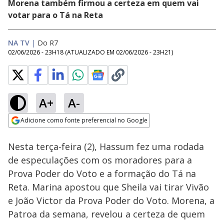
Morena também firmou a certeza em quem vai
votar para o Tá na Reta
NA TV
|
Do R7
02/06/2026 - 23H18
(ATUALIZADO EM
02/06/2026 - 23H21
)
A+
A-
Loaded
:
39.11%
Adicione como fonte preferencial no Google
Ativar
Som
Opens in new window
Nesta terça-feira (2), Hassum fez uma rodada
de especulações com os moradores para a
Prova Poder do Voto e a formação do Tá na
Reta. Marina apostou que Sheila vai tirar Vivão
e João Victor da Prova Poder do Voto. Morena, a
Patroa da semana, revelou a certeza de quem