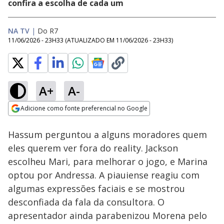
confira a escolha de cada um
NA TV
|
Do R7
11/06/2026 - 23H33
(ATUALIZADO EM
11/06/2026 - 23H33
)
A+
A-
Loaded
:
44.10%
Adicione como fonte preferencial no Google
Ativar
Som
Opens in new window
Hassum perguntou a alguns moradores quem
eles querem ver fora do reality. Jackson
escolheu Mari, para melhorar o jogo, e Marina
optou por Andressa. A piauiense reagiu com
algumas expressões faciais e se mostrou
desconfiada da fala da consultora. O
apresentador ainda parabenizou Morena pelo