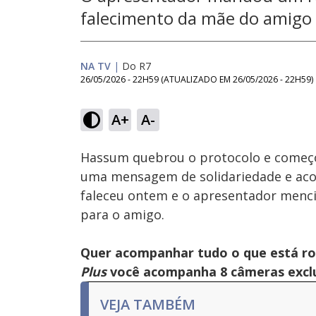
falecimento da mãe do amigo
NA TV
|
Do R7
26/05/2026 - 22H59
(ATUALIZADO EM
26/05/2026 - 22H59
)
A+
A-
Ativar
Som
Hassum quebrou o protocolo e começou
uma mensagem de solidariedade e aco
faleceu ontem e o apresentador menci
para o amigo.
Quer acompanhar tudo o que está r
Plus
você acompanha 8 câmeras exclus
VEJA TAMBÉM