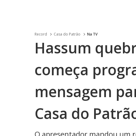
Record
Casa do Patrão
Na TV
Hassum quebra
começa prog
mensagem par
Casa do Patrã
O apresentador mandou um re