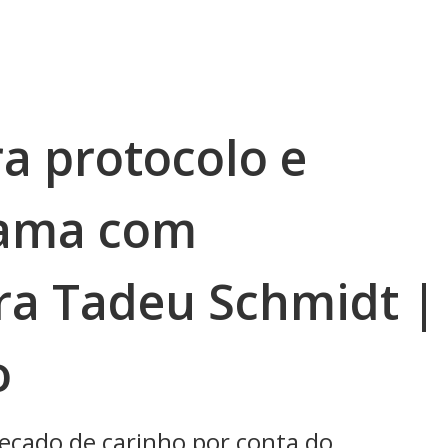
 protocolo e
rama com
a Tadeu Schmidt |
o
cado de carinho por conta do