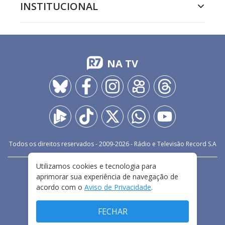
INSTITUCIONAL
NA TV
Todos os direitos reservados - 2009-
2026
- Rádio e Televisão Record S.A
Utilizamos cookies e tecnologia para
CARREIRA
FALE CONOSCO
PRIVACIDADE
aprimorar sua experiência de navegação de
TERMOS E CONDIÇÕES DE USO
acordo com o
Aviso de Privacidade
.
FECHAR