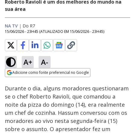
Roberto Ravioli é um dos melhores do mundo na
sua área
NA TV
|
Do R7
15/06/2026 - 23H45
(ATUALIZADO EM
15/06/2026 - 23H45
)
A+
A-
Loaded
:
18.66%
Adicione como fonte preferencial no Google
Ativar
Som
Opens in new window
Durante o dia, alguns moradores questionaram
se o chef Roberto Ravioli, que comandou a
noite da pizza do domingo (14), era realmente
um chef de cozinha. Hassum conversou com os
moradores ao vivo nesta segunda-feira (15)
sobre o assunto. O apresentador fez um