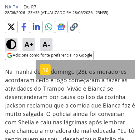
NA TV
|
Do R7
28/06/2026 - 23H35
(ATUALIZADO EM
28/06/2026 - 23H35
)
A+
A-
Loaded
:
8.33%
Adicione como fonte preferencial no Google
Ativar
Som
Opens in new window
12
Na manhã deste domingo (28), os moradores
acordaram cedo e logo começaram a fazer as
atividades do Trampo. Vivão e Bianca se
desentenderam por causa do lixo da cozinha.
Jackson reclamou que a comida que Bianca faz é
muito salgada. O policial ainda foi conversar
com Sheila e caiu nas lágrimas após lembrar
que chamou a moradora de mal-educada. "Eu tô
sendo quem eu sou", desabafou o Patrão da