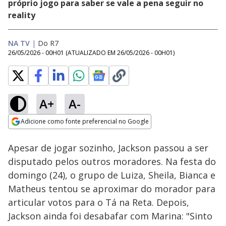
próprio jogo para saber se vale a pena seguir no
reality
NA TV
|
Do R7
26/05/2026 - 00H01
(ATUALIZADO EM
26/05/2026 - 00H01
)
A+
A-
Loaded
:
15.33%
Adicione como fonte preferencial no Google
Ativar
Som
Opens in new window
Apesar de jogar sozinho, Jackson passou a ser
disputado pelos outros moradores. Na festa do
domingo (24), o grupo de Luiza, Sheila, Bianca e
Matheus tentou se aproximar do morador para
articular votos para o Tá na Reta. Depois,
Jackson ainda foi desabafar com Marina: "Sinto