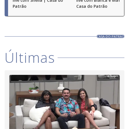
live com Sheila | Casa do
live com Bianca e Matheu
Patrão
Casa do Patrão
CASA-DO-PATRAO
Últimas