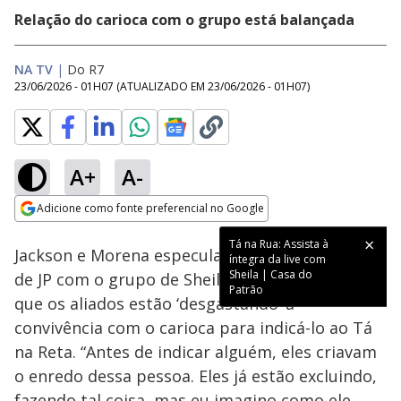
Relação do carioca com o grupo está balançada
NA TV
|
Do R7
23/06/2026 - 01H07
(ATUALIZADO EM
23/06/2026 - 01H07
)
A+
A-
Loaded
:
18.19%
Adicione como fonte preferencial no Google
Ativar
Som
Opens in new window
Tá na Rua: Assista à
Jackson e Morena especularam sobre a relação
íntegra da live com
Sheila | Casa do
de JP com o grupo de Sheila. Os dois acreditam
Patrão
que os aliados estão ‘desgastando’ a
convivência com o carioca para indicá-lo ao Tá
na Reta. “Antes de indicar alguém, eles criavam
o enredo dessa pessoa. Eles já estão excluindo,
fazendo tal coisa, mas eu imagino como ele