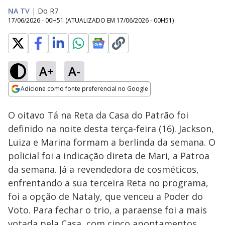
NA TV
|
Do R7
17/06/2026 - 00H51
(ATUALIZADO EM
17/06/2026 - 00H51
)
A+
A-
Loaded
:
23.20%
Adicione como fonte preferencial no Google
Ativar
Som
Opens in new window
O oitavo Tá na Reta da Casa do Patrão foi
definido na noite desta terça-feira (16). Jackson,
Luiza e Marina formam a berlinda da semana. O
policial foi a indicação direta de Mari, a Patroa
da semana. Já a revendedora de cosméticos,
enfrentando a sua terceira Reta no programa,
foi a opção de Nataly, que venceu a Poder do
Voto. Para fechar o trio, a paraense foi a mais
votada pela Casa, com cinco apontamentos.