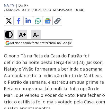
NA TV
|
Do R7
24/06/2026 - 00H41
(ATUALIZADO EM
24/06/2026 - 00H41
)
A+
A-
Loaded
:
20.48%
Adicione como fonte preferencial no Google
Ativar
Som
Opens in new window
O nono Tá na Reta da Casa do Patrão foi
definido na noite desta terça-feira (23). Jackson,
Nataly e Vivão formaram a berlinda da semana.
A ambulante foi a indicação direta de Matheus,
o Patrão da semana, e estreou em sua primeira
Reta no programa. Já o policial foi a opção de
Mari, que venceu o Poder do Voto. Para fechar o
trio, o estilista foi o mais votado pela Casa, com
quatro apontamentos.