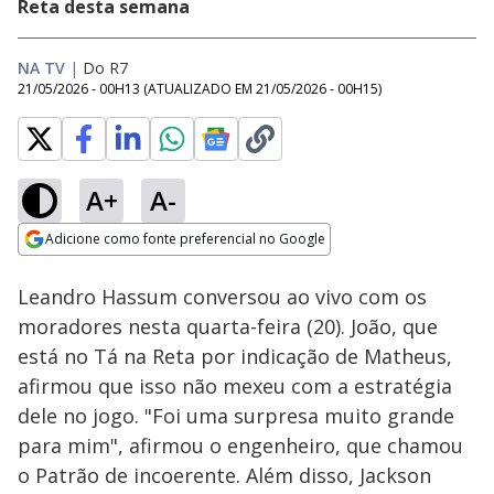
Reta desta semana
NA TV
|
Do R7
21/05/2026 - 00H13
(ATUALIZADO EM
21/05/2026 - 00H15
)
A+
A-
Loaded
:
37.22%
Adicione como fonte preferencial no Google
Ativar
Som
Opens in new window
Leandro Hassum conversou ao vivo com os
moradores nesta quarta-feira (20). João, que
está no Tá na Reta por indicação de Matheus,
afirmou que isso não mexeu com a estratégia
dele no jogo. "Foi uma surpresa muito grande
para mim", afirmou o engenheiro, que chamou
o Patrão de incoerente. Além disso, Jackson