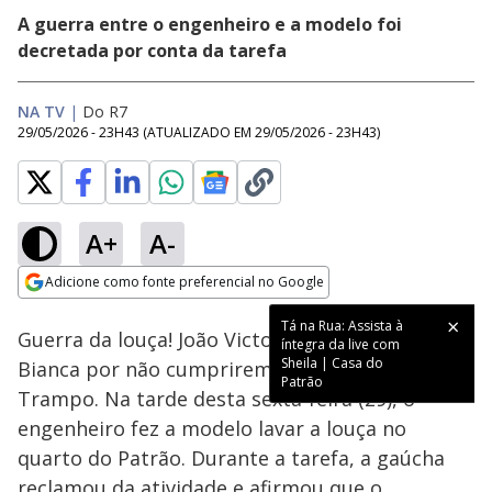
A guerra entre o engenheiro e a modelo foi
decretada por conta da tarefa
NA TV
|
Do R7
29/05/2026 - 23H43
(ATUALIZADO EM
29/05/2026 - 23H43
)
A+
A-
Loaded
:
40.38%
Adicione como fonte preferencial no Google
Ativar
Som
Opens in new window
Tá na Rua: Assista à
Guerra da louça! João Victor puniu Matheus e
íntegra da live com
Sheila | Casa do
Bianca por não cumprirem suas funções no
Patrão
Trampo. Na tarde desta sexta-feira (29), o
engenheiro fez a modelo lavar a louça no
quarto do Patrão. Durante a tarefa, a gaúcha
reclamou da atividade e afirmou que o