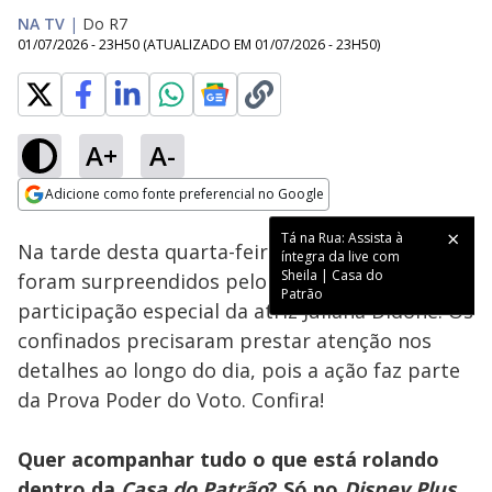
NA TV
|
Do R7
01/07/2026 - 23H50
(ATUALIZADO EM
01/07/2026 - 23H50
)
A+
A-
Loaded
:
17.28%
Adicione como fonte preferencial no Google
Ativar
Som
Opens in new window
Tá na Rua: Assista à
Na tarde desta quarta-feira (1º), os moradores
íntegra da live com
Sheila | Casa do
foram surpreendidos pelo Desafio Lacday, com
Patrão
participação especial da atriz Juliana Didone. Os
confinados precisaram prestar atenção nos
detalhes ao longo do dia, pois a ação faz parte
da Prova Poder do Voto. Confira!
Quer acompanhar tudo o que está rolando
dentro da
Casa do Patrão
? Só no
Disney Plus