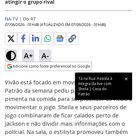
atingir o grupo rival
NA TV
|
Do R7
07/06/2026 - 01H48
(ATUALIZADO EM
07/06/2026 - 01H48
)
A+
A-
Loaded
:
32.84%
Adicione como fonte preferencial no Google
Ativar
Som
Opens in new window
Tá na Rua: Assista à
Vivão está focado em movimentar o jogo! O
íntegra da live com
Sheila | Casa do
Patrão da semana pediu para Morena colocar
Patrão
pimenta na comida para surpreender os rivais e
movimentar o jogo. Sheila e seus parceiros de
jogo combinaram de ficar calados perto de
Jackson e não dividir mais informações com o
policial. Na sala, o estilista promoveu também