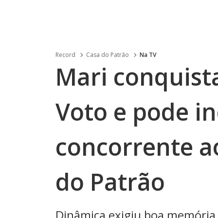
Record
Casa do Patrão
Na TV
Mari conquist
Voto e pode i
concorrente a
do Patrão
Dinâmica exigiu boa memória 