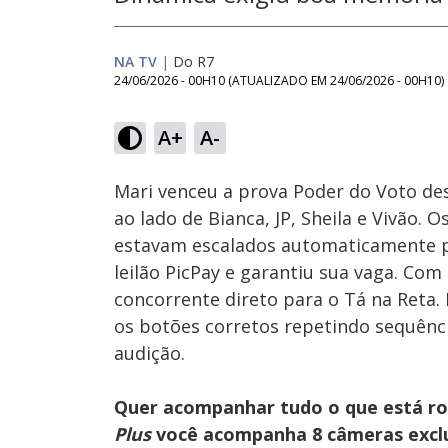
NA TV
|
Do R7
24/06/2026 - 00H10
(ATUALIZADO EM
24/06/2026 - 00H10
)
Loaded
:
6.92%
A+
A-
Ativar
Som
Mari venceu a prova Poder do Voto dest
ao lado de Bianca, JP, Sheila e Vivão.
estavam escalados automaticamente pa
leilão PicPay e garantiu sua vaga. Com 
concorrente direto para o Tá na Reta.
os botões corretos repetindo sequênc
audição.
Quer acompanhar tudo o que está r
Plus
você acompanha 8 câmeras exclus