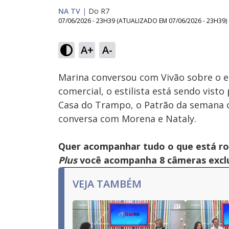
NA TV
|
Do R7
07/06/2026 - 23H39
(ATUALIZADO EM
07/06/2026 - 23H39
)
Loaded
:
40.53%
A+
A-
Ativar
Som
Marina conversou com Vivão sobre o e
comercial, o estilista está sendo vist
Casa do Trampo, o Patrão da semana 
conversa com Morena e Nataly.
Quer acompanhar tudo o que está r
Plus
você acompanha 8 câmeras exclus
VEJA TAMBÉM