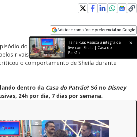
Adicione como fonte preferencial no Google
Velocidade
Opens in new window
pisódio do panelaço. Segundo a consultora
o pelos rivais como "uma pessoa desequilibrada". Na
criticou o comportamento de Sheila durante
olando dentro da
Casa do Patrão
? Só no
Disney
ivas, 24h por dia, 7 dias por semana.