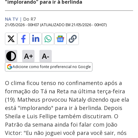
"implorando" para ir à berlinda
NA TV
|
Do R7
21/05/2026 - 00H07
(ATUALIZADO EM
21/05/2026 - 00H07
)
A+
A-
Loaded
:
18.17%
Adicione como fonte preferencial no Google
Ativar
Som
Opens in new window
O clima ficou tenso no confinamento após a
formação do Tá na Reta na última terça-feira
(19). Matheus provocou Nataly dizendo que ela
está "implorando" para ir à berlinda. Depois
Sheila e Luis Fellipe também discutiram. O
Patrão da semana ainda foi falar com João
Victor: "Eu não joguei você para você sair, nós