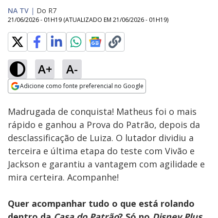
NA TV
|
Do R7
21/06/2026 - 01H19
(ATUALIZADO EM
21/06/2026 - 01H19
)
A+
A-
Loaded
:
11.49%
Adicione como fonte preferencial no Google
Ativar
Som
Opens in new window
Madrugada de conquista! Matheus foi o mais
rápido e ganhou a Prova do Patrão, depois da
desclassificação de Luiza. O lutador dividiu a
terceira e última etapa do teste com Vivão e
Jackson e garantiu a vantagem com agilidade e
mira certeira. Acompanhe!
Quer acompanhar tudo o que está rolando
dentro da
Casa do Patrão
? Só no
Disney Plus