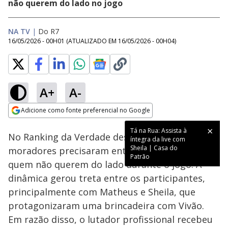
não querem do lado no jogo
NA TV
|
Do R7
16/05/2026 - 00H01
(ATUALIZADO EM
16/05/2026 - 00H04
)
A+
A-
Loaded
:
12.20%
Adicione como fonte preferencial no Google
Ativar
Som
Opens in new window
Tá na Rua: Assista à
No Ranking da Verdade desta sexta (15), os
íntegra da live com
Sheila | Casa do
moradores precisaram entregar um colar a
Patrão
quem não querem do lado durante o jogo. A
dinâmica gerou treta entre os participantes,
principalmente com Matheus e Sheila, que
protagonizaram uma brincadeira com Vivão.
Em razão disso, o lutador profissional recebeu