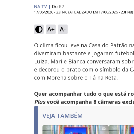
NA TV
|
Do R7
17/06/2026 - 23H46
(ATUALIZADO EM
17/06/2026 - 23H48
)
Loaded
:
17.35%
A+
A-
Ativar
Som
O clima ficou leve na Casa do Patrão n
divertiram bastante e jogaram futebol, 
Luiza, Mari e Bianca conversaram sobr
e decorou o prato com o símbolo da Ca
com Morena sobre o Tá na Reta.
Quer acompanhar tudo o que está r
Plus
você acompanha 8 câmeras exclus
VEJA TAMBÉM