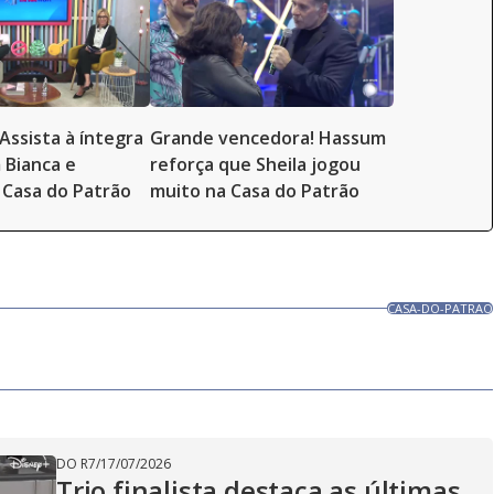
Assista à íntegra
Grande vencedora! Hassum
 Bianca e
reforça que Sheila jogou
Casa do Patrão
muito na Casa do Patrão
CASA-DO-PATRAO
DO R7
/
17/07/2026
Trio finalista destaca as últimas