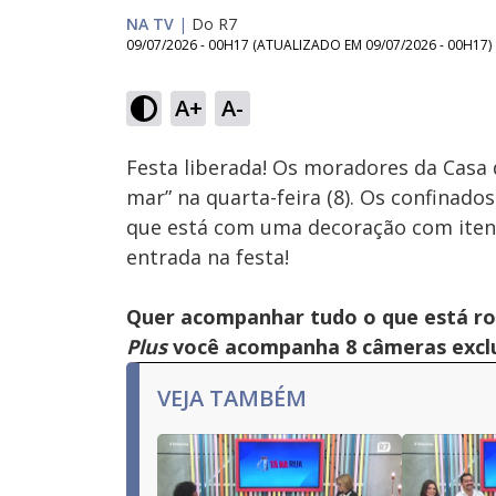
NA TV
|
Do R7
09/07/2026 - 00H17
(ATUALIZADO EM
09/07/2026 - 00H17
)
Loaded
:
11.67%
A+
A-
Ativar
Som
Festa liberada! Os moradores da Casa
mar” na quarta-feira (8). Os confinado
que está com uma decoração com iten
entrada na festa!
Quer acompanhar tudo o que está r
Plus
você acompanha 8 câmeras exclus
VEJA TAMBÉM