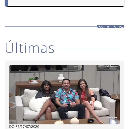
CASA-DO-PATRAO
Últimas
DO R7
/
17/07/2026