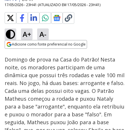
17/05/2026 - 23H41
(ATUALIZADO EM
17/05/2026 - 23H41
)
A+
A-
Loaded
:
25.40%
Adicione como fonte preferencial no Google
Ativar
Som
Opens in new window
Domingo de prova na Casa do Patrão! Nesta
noite, os moradores participam de uma
dinâmica que possui três rodadas e vale 100 mil
reais. No jogo, há duas bases: arrogante e falso.
Cada uma delas possui oito vagas. O Patrão
Matheus começou a rodada e puxou Nataly
para a base "arrogante", enquanto ela retribuiu
e puxou o morador para a base "falso". Em
seguida, Matheus puxou João para a base