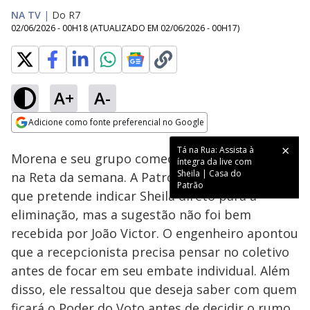
NA TV
|
Do R7
02/06/2026 - 00H18
(ATUALIZADO EM
02/06/2026 - 00H17
)
A+
A-
Loaded
:
27.67%
Adicione como fonte preferencial no Google
Ativar
Som
Opens in new window
Tá na Rua: Assista à
Morena e seu grupo começaram a planejar o Tá
íntegra da live com
Sheila | Casa do
na Reta da semana. A Patroa contou aos aliados
Patrão
que pretende indicar Sheila direto para a
eliminação, mas a sugestão não foi bem
recebida por João Victor. O engenheiro apontou
que a recepcionista precisa pensar no coletivo
antes de focar em seu embate individual. Além
disso, ele ressaltou que deseja saber com quem
ficará o Poder do Voto antes de decidir o rumo