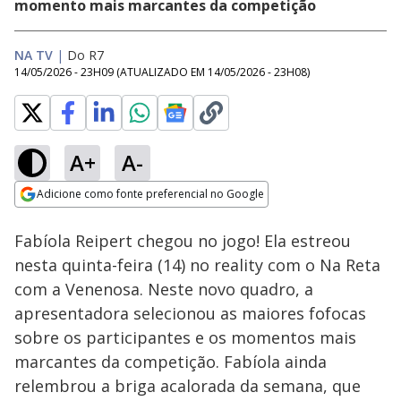
momento mais marcantes da competição
NA TV
|
Do R7
14/05/2026 - 23H09
(ATUALIZADO EM
14/05/2026 - 23H08
)
A+
A-
Loaded
:
22.85%
Adicione como fonte preferencial no Google
Ativar
Som
Opens in new window
Fabíola Reipert chegou no jogo! Ela estreou
nesta quinta-feira (14) no reality com o Na Reta
com a Venenosa. Neste novo quadro, a
apresentadora selecionou as maiores fofocas
sobre os participantes e os momentos mais
marcantes da competição. Fabíola ainda
relembrou a briga acalorada da semana, que