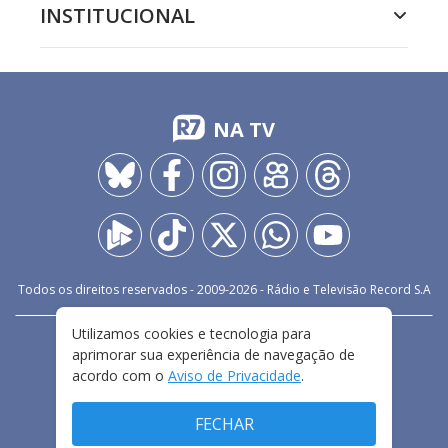
INSTITUCIONAL
NA TV
Todos os direitos reservados - 2009-
2026
- Rádio e Televisão Record S.A
Utilizamos cookies e tecnologia para
CARREIRA
FALE CONOSCO
PRIVACIDADE
aprimorar sua experiência de navegação de
TERMOS E CONDIÇÕES DE USO
acordo com o
Aviso de Privacidade
.
FECHAR