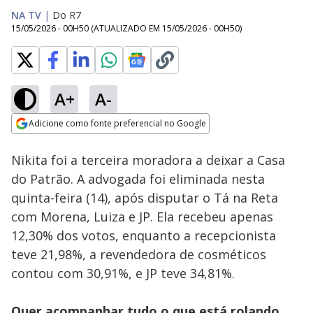
NA TV
|
Do R7
15/05/2026 - 00H50
(ATUALIZADO EM
15/05/2026 - 00H50
)
A+
A-
Loaded
:
12.16%
Adicione como fonte preferencial no Google
Ativar
Som
Opens in new window
Nikita foi a terceira moradora a deixar a Casa
do Patrão. A advogada foi eliminada nesta
quinta-feira (14), após disputar o Tá na Reta
com Morena, Luiza e JP. Ela recebeu apenas
12,30% dos votos, enquanto a recepcionista
teve 21,98%, a revendedora de cosméticos
contou com 30,91%, e JP teve 34,81%.
Quer acompanhar tudo o que está rolando