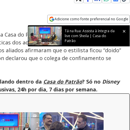
Adicione como fonte preferencial no Google
Velocidade
Opens in new window
Tá na Rua: Assista à íntegra da
 na Casa do Patrão. A semana como mandachuva
live com Sheila | Casa do
Patrão
icas dos adversários e até por um desfile da galera
 aliados afirmaram que o estilista ficou “doido”
on declarou que o colega de confinamento se
olando dentro da
Casa do Patrão
? Só no
Disney
ivas, 24h por dia, 7 dias por semana.