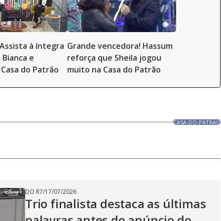
Assista à íntegra
Grande vencedora! Hassum
 Bianca e
reforça que Sheila jogou
Casa do Patrão
muito na Casa do Patrão
CASA-DO-PATRAO
DO R7
/
17/07/2026
Trio finalista destaca as últimas
palavras antes do anúncio do