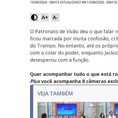
13/06/2026 - 00H13
(ATUALIZADO EM
13/06/2026 - 00H13
)
Loaded
:
73.85%
A+
A-
Ativar
Som
O Patronato de Vivão deu o que falar
ficou marcada por muita confusão, crít
do Trampo. No entanto, até os próprios
com o colar do poder, enquanto Jacks
desesperou com a função.
Quer acompanhar tudo o que está r
Plus
você acompanha 8 câmeras exclus
VEJA TAMBÉM