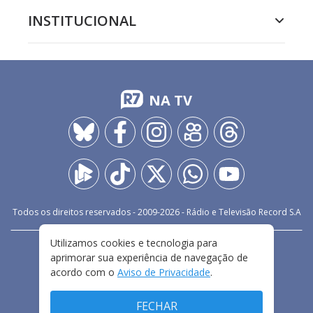
INSTITUCIONAL
NA TV
Todos os direitos reservados - 2009-
2026
- Rádio e Televisão Record S.A
Utilizamos cookies e tecnologia para
CARREIRA
FALE CONOSCO
PRIVACIDADE
aprimorar sua experiência de navegação de
TERMOS E CONDIÇÕES DE USO
acordo com o
Aviso de Privacidade
.
FECHAR