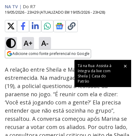
NA TV
|
Do R7
19/05/2026 - 23H29
(ATUALIZADO EM
19/05/2026 - 23H28
)
A+
A-
Loaded
:
19.05%
Adicione como fonte preferencial no Google
Ativar
Som
Opens in new window
Tá na Rua: Assista à
A relação entre Sheila e Marina seguiu
íntegra da live com
Sheila | Casa do
estremecida. Na madrugada desta terça-feira
Patrão
(19), a policial questionou a lealdade da
paraense no jogo. “É reunir com ela e dizer:
‘Você está jogando com a gente?’ Ela precisa
entender que não está sozinha no grupo”,
ressaltou. A conversa começou após Marina se
recusar a votar com os aliados. Por outro lado,
a consultora comercial criticou o jeito de Sheila